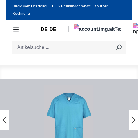
Direkt vom Hersteller ‒ 10 % Neukundenrabatt ‒ Kauf auf
Zum Hauptinhalt springen
Rechnung
DE-DE
Bildergalerie überspringen