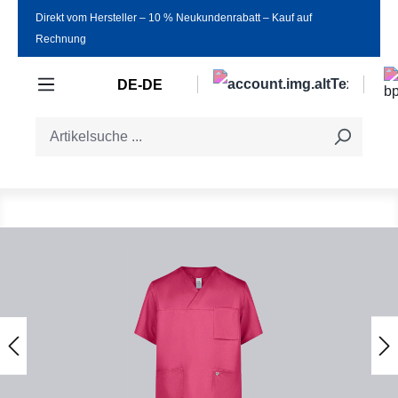
Direkt vom Hersteller ‒ 10 % Neukundenrabatt ‒ Kauf auf
Zum Hauptinhalt springen
Rechnung
DE-DE
Bildergalerie überspringen