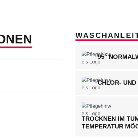
WASCHANLEI
ONEN
95° NORMA
CHLOR- UND
TROCKNEN IM TUM
TEMPERATUR MÖ