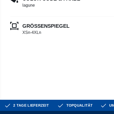
lagune
GRÖSSENSPIEGEL
XSn-4XLn
2 TAGE LIEFERZEIT
TOPQUALITÄT
UM