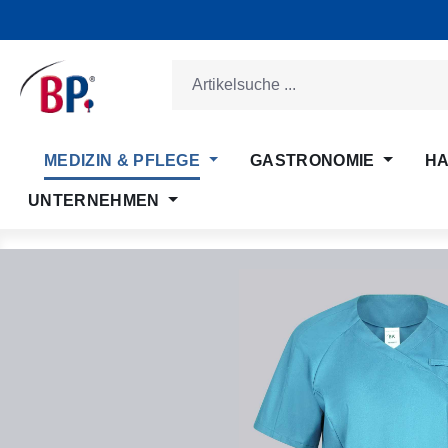
m Hauptinhalt springen
Zur Suche springen
Zur Hauptnavigation springen
MEDIZIN & PFLEGE
GASTRONOMIE
HA
UNTERNEHMEN
Bildergalerie überspringen