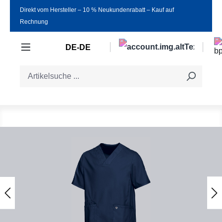
Direkt vom Hersteller ‒ 10 % Neukundenrabatt ‒ Kauf auf
Zum Hauptinhalt springen
Rechnung
DE-DE
Bildergalerie überspringen