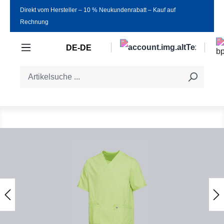
Direkt vom Hersteller ‒ 10 % Neukundenrabatt ‒ Kauf auf
Zum Hauptinhalt springen
Rechnung
DE-DE
Bildergalerie überspringen