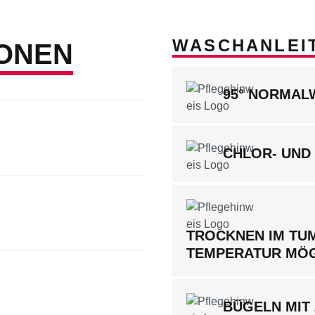
WASCHANLEI
ONEN
95° NORMA
CHLOR- UND
TROCKNEN IM TUM
TEMPERATUR MÖ
BÜGELN MIT