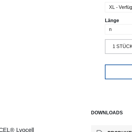
ausw
Länge
DOWNLOADS
NCEL® Lyocell