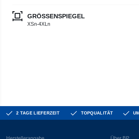
GRÖSSENSPIEGEL
XSn-4XLn
2 TAGE LIEFERZEIT
TOPQUALITÄT
UM
Herstellerangabe
Über BP