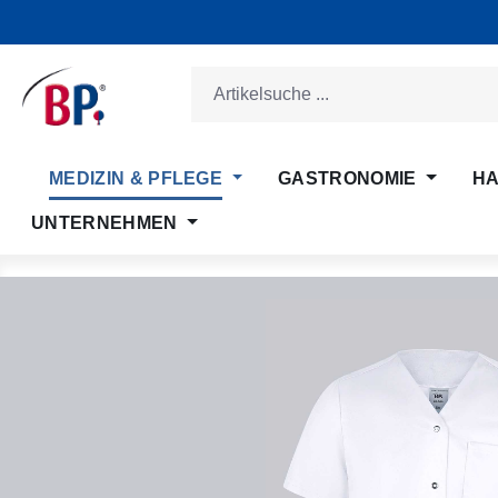
m Hauptinhalt springen
Zur Suche springen
Zur Hauptnavigation springen
MEDIZIN & PFLEGE
GASTRONOMIE
HA
UNTERNEHMEN
Bildergalerie überspringen