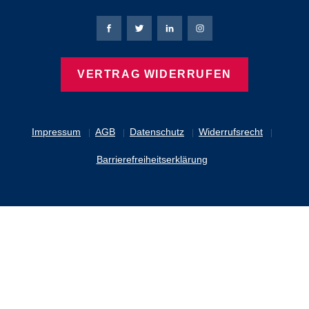
Bierbaum-Proenen Facebook-Seite
Bierbaum-Proenen Twitter Seite
Bierbaum-Proenen LinkedIn 
Bierbaum-Proenen Ins
VERTRAG WIDERRUFEN
Impressum
AGB
Datenschutz
Widerrufsrecht
Barrierefreiheitserklärung