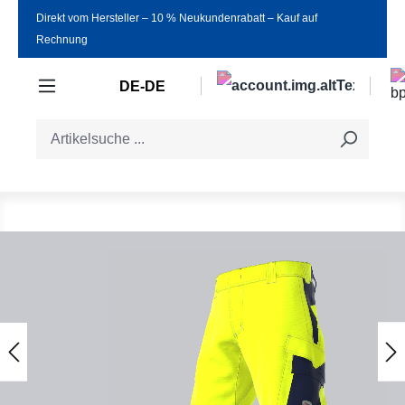
Direkt vom Hersteller ‒ 10 % Neukundenrabatt ‒ Kauf auf
Zum Hauptinhalt springen
Rechnung
DE-DE
Bildergalerie überspringen