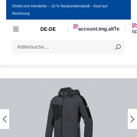
Direkt vom Hersteller ‒ 10 % Neukundenrabatt ‒ Kauf auf
Zum Hauptinhalt springen
Rechnung
DE-DE
Bildergalerie überspringen