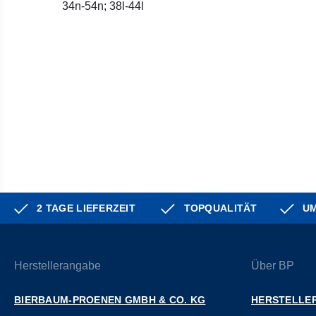
34n-54n; 38l-44l
2 TAGE LIEFERZEIT
TOPQUALITÄT
UM
Herstellerangabe
Über BP
BIERBAUM-PROENEN GMBH & CO. KG
HERSTELLER