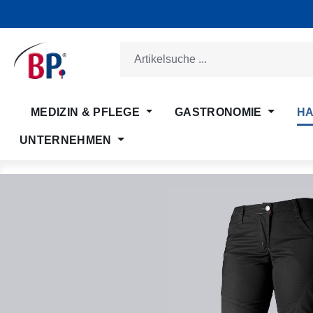
m Hauptinhalt springen
Zur Suche springen
Zur Hauptnavigation springen
MEDIZIN & PFLEGE
GASTRONOMIE
HA
UNTERNEHMEN
Bildergalerie überspringen