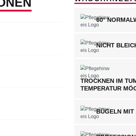
ONEN
60° NORMA
NICHT BLEIC
TROCKNEN IM TUM
TEMPERATUR MÖ
BÜGELN MIT