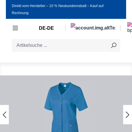
Direkt vom Hersteller ‒ 10 % Neukundenrabatt ‒ Kauf auf
Zum Hauptinhalt springen
Rechnung
DE-DE
Bildergalerie überspringen