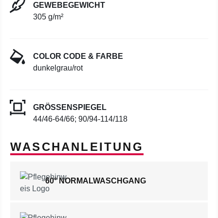
GEWEBEGEWICHT
305 g/m²
COLOR CODE & FARBE
dunkelgrau/rot
GRÖSSENSPIEGEL
44/46-64/66; 90/94-114/118
WASCHANLEITUNG
60° NORMALWASCHGANG