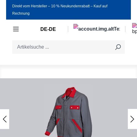
Direkt vom Hersteller ‒ 10 % Neukundenrabatt ‒ Kauf auf
Zum Hauptinhalt springen
Rechnung
DE-DE
Bildergalerie überspringen