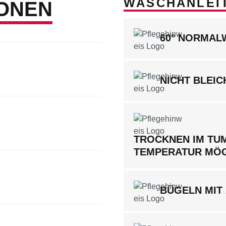
WASCHANLEI
ONEN
60° NORMA
NICHT BLEIC
TROCKNEN IM TUM
TEMPERATUR MÖ
BÜGELN MIT