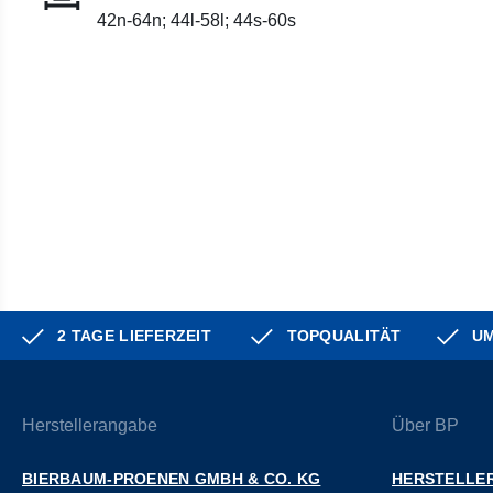
42n-64n; 44l-58l; 44s-60s
2 TAGE LIEFERZEIT
TOPQUALITÄT
UM
Herstellerangabe
Über BP
BIERBAUM-PROENEN GMBH & CO. KG
HERSTELLER