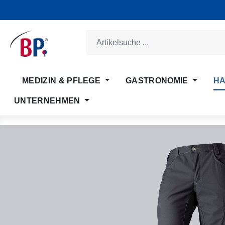
m Hauptinhalt springen
Zur Suche springen
Zur Hauptnavigation springen
MEDIZIN & PFLEGE
GASTRONOMIE
HA
UNTERNEHMEN
Bildergalerie überspringen