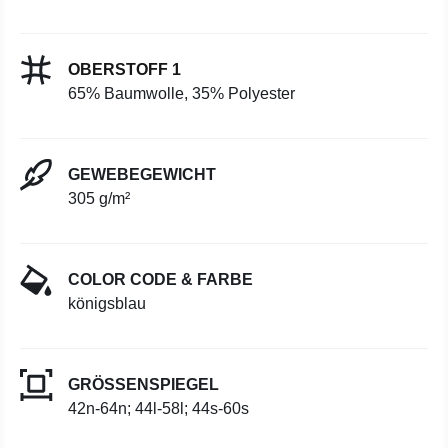
OBERSTOFF 1
65% Baumwolle, 35% Polyester
GEWEBEGEWICHT
305 g/m²
COLOR CODE & FARBE
königsblau
GRÖSSENSPIEGEL
42n-64n; 44l-58l; 44s-60s