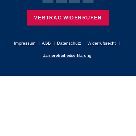
Bierbaum-Proenen Facebook-Seite
Bierbaum-Proenen Twitter Seite
Bierbaum-Proenen LinkedIn 
Bierbaum-Proenen Ins
VERTRAG WIDERRUFEN
Impressum
AGB
Datenschutz
Widerrufsrecht
Barrierefreiheitserklärung