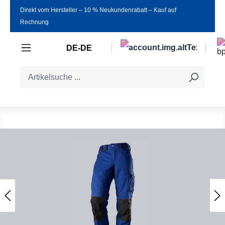
Direkt vom Hersteller ‒ 10 % Neukundenrabatt ‒ Kauf auf
Zum Hauptinhalt springen
Rechnung
DE-DE
Bildergalerie überspringen