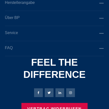
Herstellerangabe
Über BP
Service
FAQ
FEEL THE
DIFFERENCE
Bierbaum-Proenen Facebook-Seite
Bierbaum-Proenen Twitter Seite
Bierbaum-Proenen LinkedIn 
Bierbaum-Proenen Ins
VERTRAG WIDERRUFEN