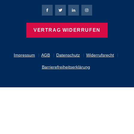
Bierbaum-Proenen Facebook-Seite
Bierbaum-Proenen Twitter Seite
Bierbaum-Proenen LinkedIn 
Bierbaum-Proenen Ins
VERTRAG WIDERRUFEN
Impressum
AGB
Datenschutz
Widerrufsrecht
Barrierefreiheitserklärung