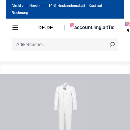
Direkt vom Hersteller ‒ 10 % Neukundenrabatt ‒ Kauf auf
Zum Hauptinhalt springen
Rechnung
DE-DE
Bildergalerie überspringen