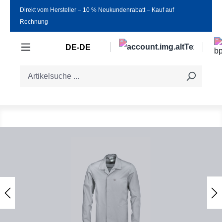
Direkt vom Hersteller ‒ 10 % Neukundenrabatt ‒ Kauf auf
Zum Hauptinhalt springen
Rechnung
DE-DE
Bildergalerie überspringen