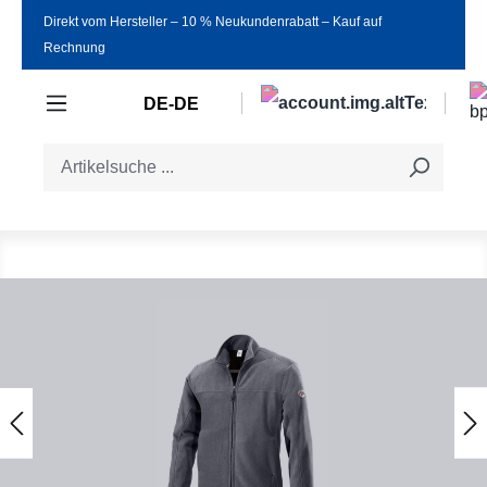
Direkt vom Hersteller ‒ 10 % Neukundenrabatt ‒ Kauf auf
Zum Hauptinhalt springen
Rechnung
DE-DE
Bildergalerie überspringen