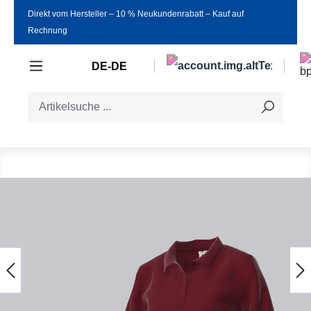
Direkt vom Hersteller ‒ 10 % Neukundenrabatt ‒ Kauf auf
Zum Hauptinhalt springen
Rechnung
DE-DE
Bildergalerie überspringen