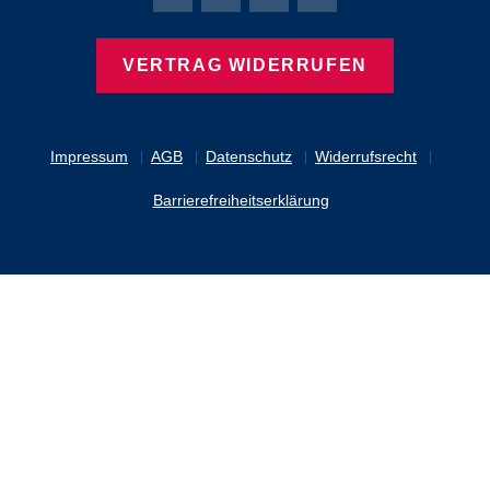
Bierbaum-Proenen Facebook-Seite
Bierbaum-Proenen Twitter Seite
Bierbaum-Proenen LinkedIn 
Bierbaum-Proenen Ins
VERTRAG WIDERRUFEN
Impressum
AGB
Datenschutz
Widerrufsrecht
Barrierefreiheitserklärung