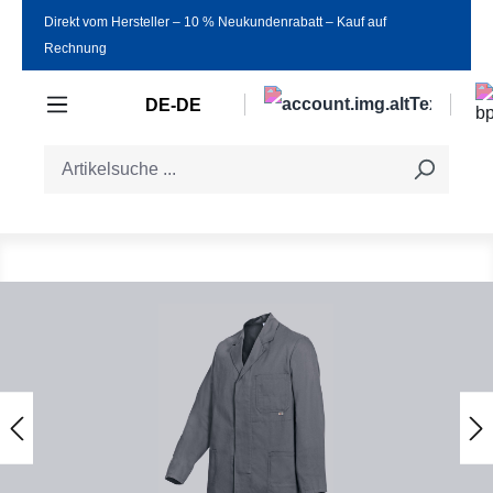
Direkt vom Hersteller ‒ 10 % Neukundenrabatt ‒ Kauf auf
Zum Hauptinhalt springen
Rechnung
DE-DE
Bildergalerie überspringen