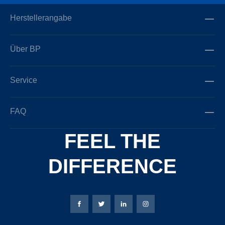
Herstellerangabe
Über BP
Service
FAQ
FEEL THE
DIFFERENCE
Bierbaum-Proenen Facebook-Seite
Bierbaum-Proenen Twitter Seite
Bierbaum-Proenen LinkedIn 
Bierbaum-Proenen Ins