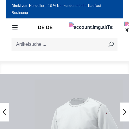
Direkt vom Hersteller ‒ 10 % Neukundenrabatt ‒ Kauf auf
Zum Hauptinhalt springen
Rechnung
DE-DE
Bildergalerie überspringen