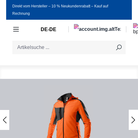
Direkt vom Hersteller ‒ 10 % Neukundenrabatt ‒ Kauf auf
Zum Hauptinhalt springen
Rechnung
DE-DE
Bildergalerie überspringen