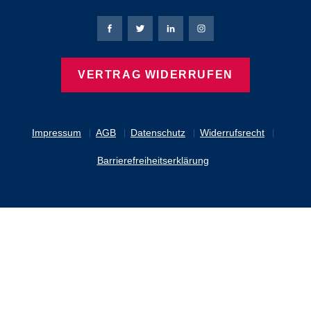
Bierbaum-Proenen Facebook-Seite
Bierbaum-Proenen Twitter Seite
Bierbaum-Proenen LinkedIn 
Bierbaum-Proenen Ins
VERTRAG WIDERRUFEN
Impressum
AGB
Datenschutz
Widerrufsrecht
Barrierefreiheitserklärung