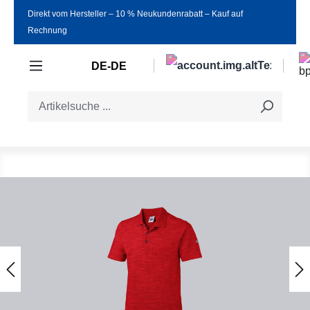
Direkt vom Hersteller ‒ 10 % Neukundenrabatt ‒ Kauf auf
Zum Hauptinhalt springen
Rechnung
DE-DE
Bildergalerie überspringen