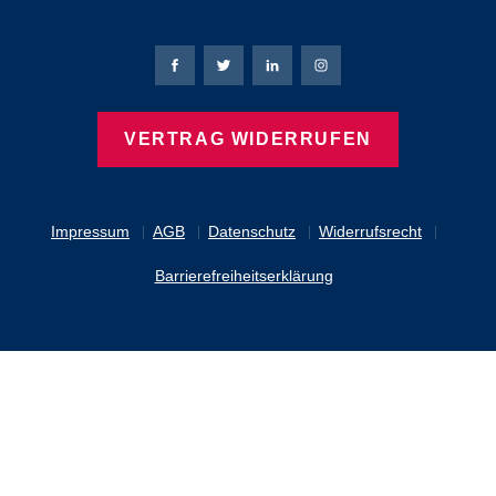
Bierbaum-Proenen Facebook-Seite
Bierbaum-Proenen Twitter Seite
Bierbaum-Proenen LinkedIn 
Bierbaum-Proenen Ins
VERTRAG WIDERRUFEN
Impressum
AGB
Datenschutz
Widerrufsrecht
Barrierefreiheitserklärung