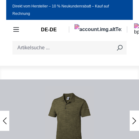
Direkt vom Hersteller ‒ 10 % Neukundenrabatt ‒ Kauf auf
Zum Hauptinhalt springen
Rechnung
DE-DE
Bildergalerie überspringen