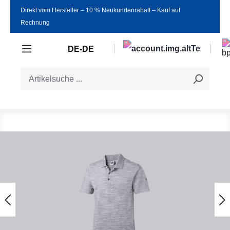
Direkt vom Hersteller ‒ 10 % Neukundenrabatt ‒ Kauf auf
Zum Hauptinhalt springen
Rechnung
DE-DE
Bildergalerie überspringen