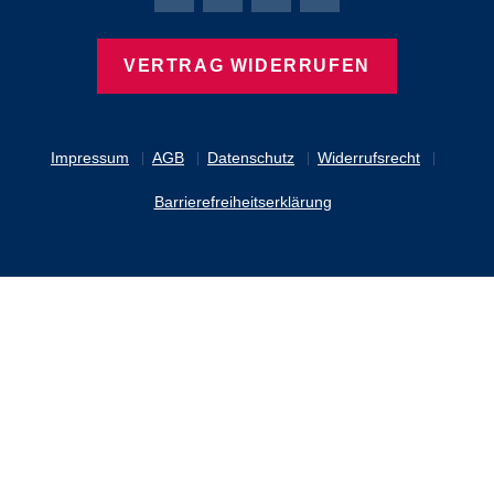
Bierbaum-Proenen Facebook-Seite
Bierbaum-Proenen Twitter Seite
Bierbaum-Proenen LinkedIn 
Bierbaum-Proenen Ins
VERTRAG WIDERRUFEN
Impressum
AGB
Datenschutz
Widerrufsrecht
Barrierefreiheitserklärung