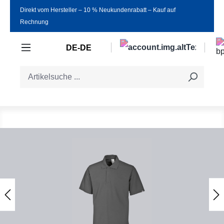
Direkt vom Hersteller ‒ 10 % Neukundenrabatt ‒ Kauf auf
Zum Hauptinhalt springen
Rechnung
DE-DE
Bildergalerie überspringen