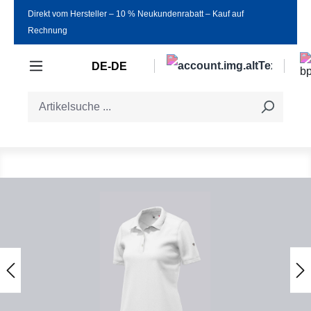
Direkt vom Hersteller ‒ 10 % Neukundenrabatt ‒ Kauf auf
Zum Hauptinhalt springen
Rechnung
DE-DE
Bildergalerie überspringen