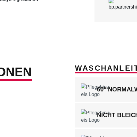
WASCHANLEI
ONEN
60° NORMA
NICHT BLEIC