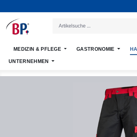
m Hauptinhalt springen
Zur Suche springen
Zur Hauptnavigation springen
MEDIZIN & PFLEGE
GASTRONOMIE
HA
UNTERNEHMEN
Bildergalerie überspringen