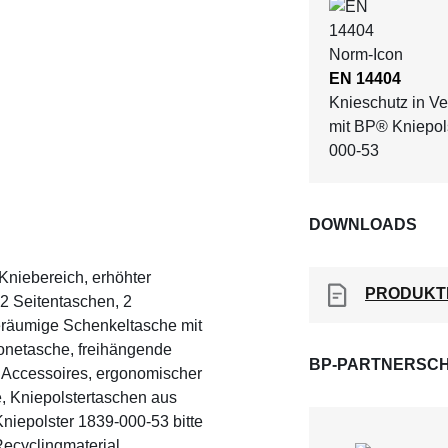
EN 14404
Knieschutz in V
mit BP® Kniepol
000-53
DOWNLOADS
 Kniebereich, erhöhter
PRODUKT
 2 Seitentaschen, 2
eräumige Schenkeltasche mit
honetasche, freihängende
BP-PARTNERSCH
n Accessoires, ergonomischer
, Kniepolstertaschen aus
niepolster 1839-000-53 bitte
ecyclingmaterial.