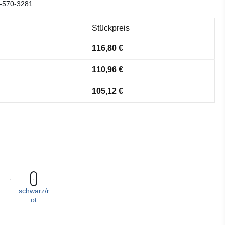
-570-3281
Stückpreis
116,80 €
110,96 €
105,12 €
schwarz/r
ot