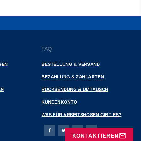
FAQ
GEN
BESTELLUNG & VERSAND
BEZAHLUNG & ZAHLARTEN
EN
RÜCKSENDUNG & UMTAUSCH
KUNDENKONTO
WAS FÜR ARBEITSHOSEN GIBT ES?
Bierbaum-Proenen Facebook-Seite
Bierbaum-Proenen Twitter Seite
Bierbaum-Proenen LinkedIn 
Bierbaum-Proenen Ins
KONTAKTIEREN