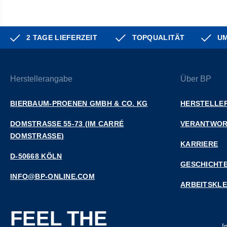
2 TAGE LIEFERZEIT
TOPQUALITÄT
UM
Herstellerangabe
Über BP
BIERBAUM-PROENEN GMBH & CO. KG
HERSTELLER
DOMSTRASSE 55-73 (IM CARRÉ D
VERANTWO
OMSTRASSE)
KARRIERE
D-50668 KÖLN
GESCHICHT
INFO@BP-ONLINE.COM
ARBEITSKL
FEEL THE
I