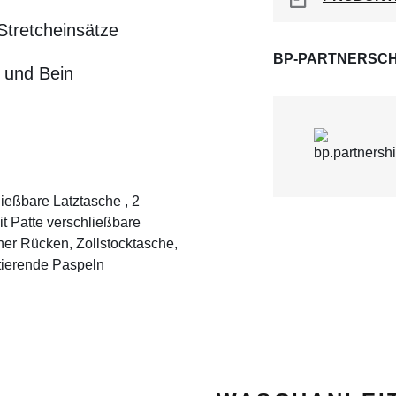
Stretcheinsätze
BP-PARTNERSCH
t und Bein
ließbare Latztasche , 2
mit Patte verschließbare
er Rücken, Zollstocktasche,
ktierende Paspeln