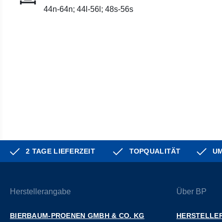
44n-64n; 44l-56l; 48s-56s
2 TAGE LIEFERZEIT
TOPQUALITÄT
UM
Herstellerangabe
Über BP
BIERBAUM-PROENEN GMBH & CO. KG
HERSTELLER