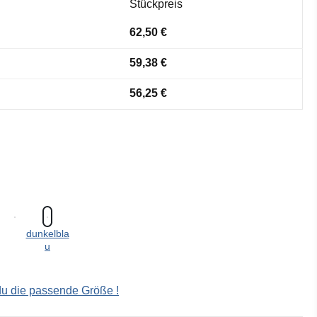
Stückpreis
62,50 €
59,38 €
56,25 €
dunkelbla
u
 du die passende Größe !
ählen