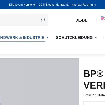
Direkt vom Hersteller ‒ 10 % Neukundenrabatt ‒ Kauf auf Rechnung
DE-DE
NDWERK & INDUSTRIE
SCHUTZKLEIDUNG
BP®
VER
Artikelnr.
1604