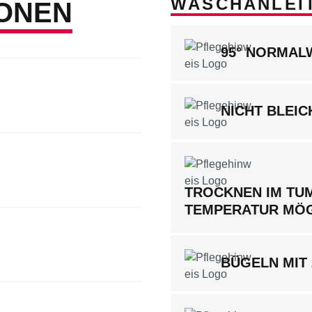
WASCHANLEI
ONEN
95° NORMA
NICHT BLEIC
TROCKNEN IM TUM
TEMPERATUR MÖ
BÜGELN MIT