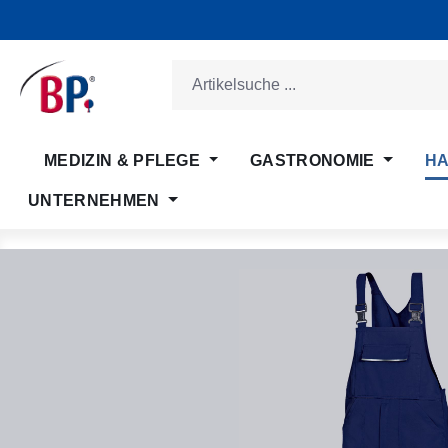
m Hauptinhalt springen
Zur Suche springen
Zur Hauptnavigation springen
MEDIZIN & PFLEGE
GASTRONOMIE
HA
UNTERNEHMEN
Bildergalerie überspringen