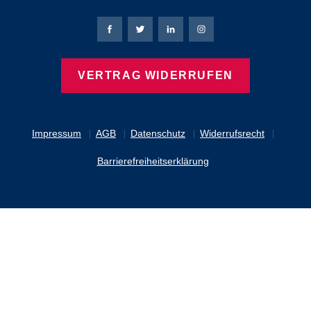
Bierbaum-Proenen Facebook-Seite
Bierbaum-Proenen Twitter Seite
Bierbaum-Proenen LinkedIn 
Bierbaum-Proenen Ins
VERTRAG WIDERRUFEN
Impressum
AGB
Datenschutz
Widerrufsrecht
Barrierefreiheitserklärung