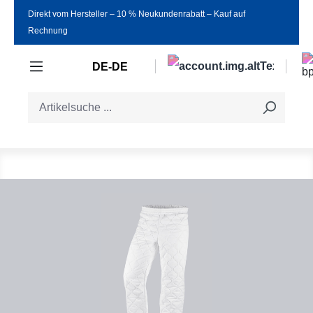
Direkt vom Hersteller ‒ 10 % Neukundenrabatt ‒ Kauf auf
Zum Hauptinhalt springen
Rechnung
DE-DE
Bildergalerie überspringen