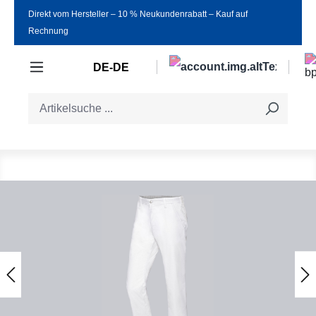
Direkt vom Hersteller ‒ 10 % Neukundenrabatt ‒ Kauf auf
Zum Hauptinhalt springen
Rechnung
DE-DE
Bildergalerie überspringen