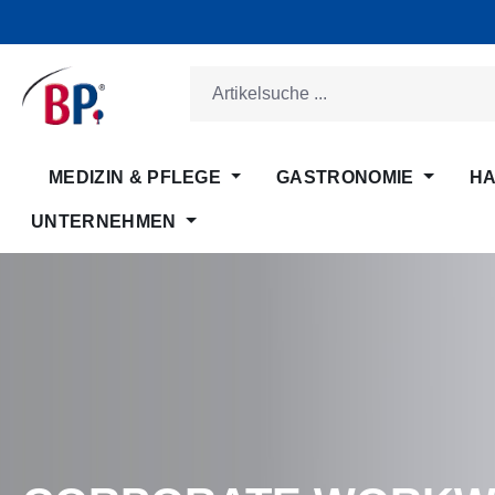
m Hauptinhalt springen
Zur Suche springen
Zur Hauptnavigation springen
MEDIZIN & PFLEGE
GASTRONOMIE
HA
UNTERNEHMEN