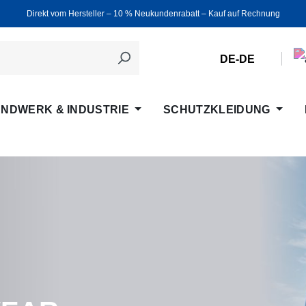
Direkt vom Hersteller ‒ 10 % Neukundenrabatt ‒ Kauf auf Rechnung
DE-DE
NDWERK & INDUSTRIE
SCHUTZKLEIDUNG