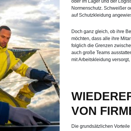
oder im Lager und der Logisti
Normenschutz. Schweißer ode
auf Schutzkleidung angewies
Doch ganz gleich, ob ihre B
möchten, dass alle ihre Mita
folglich die Grenzen zwisc
auch große Teams ausstatten.
mit Arbeitskleidung versorgt
WIEDERE
VON FIRM
Die grundsätzlichen Vorteile 