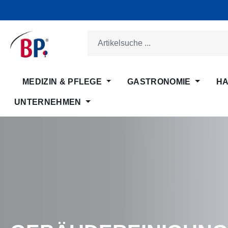
m Hauptinhalt springen
Zur Suche springen
Zur Hauptnavigation springen
MEDIZIN & PFLEGE
GASTRONOMIE
HA
UNTERNEHMEN