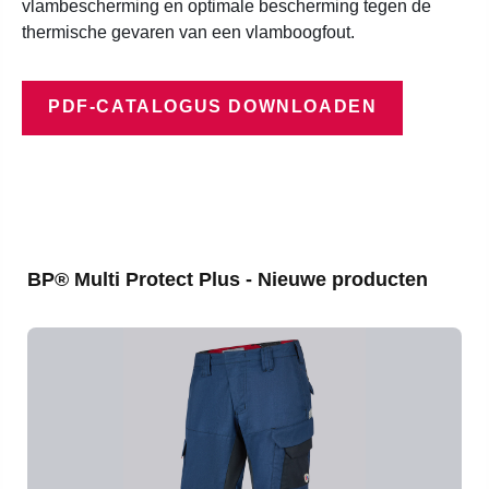
vlambescherming en optimale bescherming tegen de
thermische gevaren van een vlamboogfout.
PDF-CATALOGUS DOWNLOADEN
Productgalerij overslaan
BP® Multi Protect Plus - Nieuwe producten