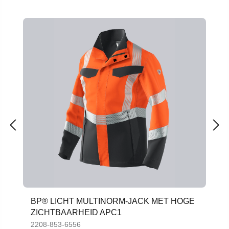
Productgalerij overslaan
BP® LICHT MULTINORM-JACK MET HOGE
ZICHTBAARHEID APC1
2208-853-6556