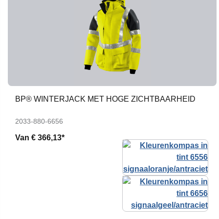
BP® WINTERJACK MET HOGE ZICHTBAARHEID
2033-880-6656
Van
€ 366,13*