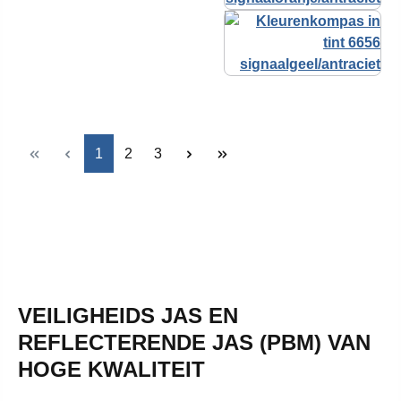
Pagina
Pagina
Pagina
1
2
3
VEILIGHEIDS JAS EN
REFLECTERENDE JAS (PBM) VAN
HOGE KWALITEIT