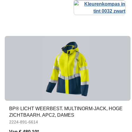
BP® LICHT WEERBEST. MULTINORM-JACK, HOGE
ZICHTBAARH. APC2, DAMES
2224-891-6614
Van
€ 480,10*