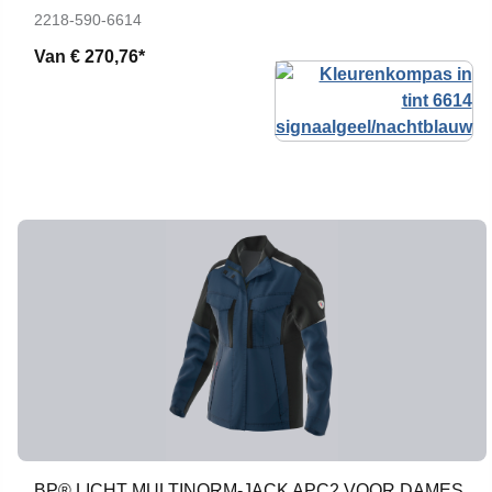
2218-590-6614
Van
€ 270,76*
BP® LICHT MULTINORM-JACK APC2 VOOR DAMES