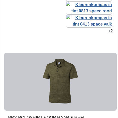
+2
BP® POLOSHIRT VOOR HAAR & HEM