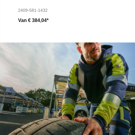
2409-581-1432
Van
€ 384,04*