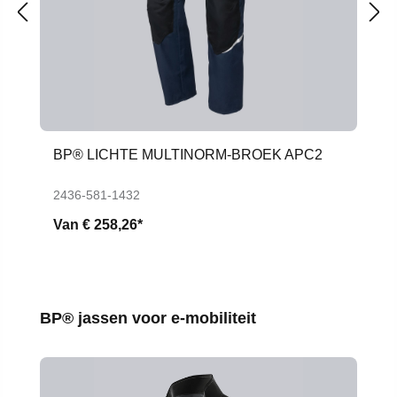
BP® LICHTE MULTINORM-BROEK APC2
2436-581-1432
Van
€ 258,26*
Productgalerij overslaan
BP® jassen voor e-mobiliteit