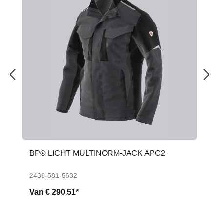
BP® LICHT MULTINORM-JACK APC2
2438-581-5632
Van
€ 290,51*