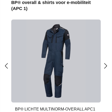
Productgalerij overslaan
BP® overall & shirts voor e-mobiliteit
(APC 1)
BP® LICHTE MULTINORM-OVERALL APC1