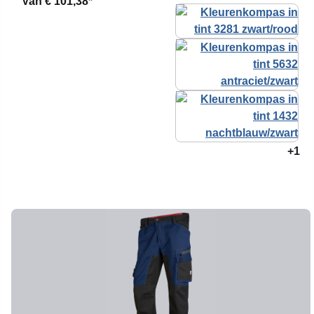
Van
€ 101,38*
+1