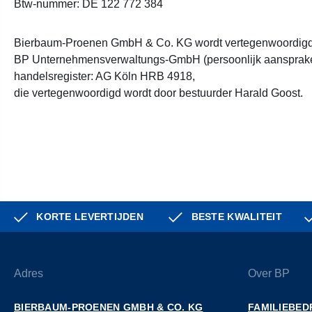
Btw-nummer: DE 122 772 384
Bierbaum-Proenen GmbH & Co. KG wordt vertegenwoordigd 
BP Unternehmensverwaltungs-GmbH (persoonlijk aansprakel
handelsregister: AG Köln HRB 4918,
die vertegenwoordigd wordt door bestuurder Harald Goost.
KORTE LEVERTIJDEN
BESTE KWALITEIT
Adres
Over BP
BIERBAUM-PROENEN GMBH & CO. KG
FAMILIEBED