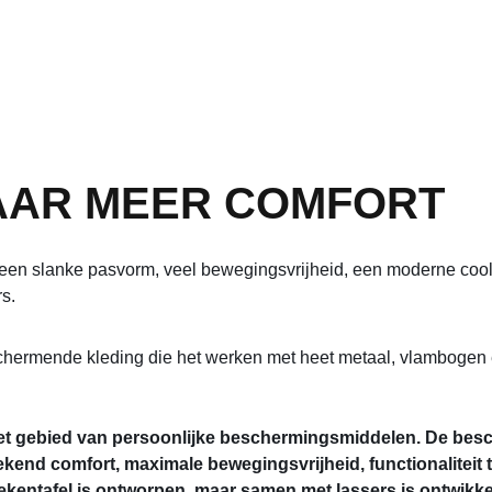
AAR MEER COMFORT
en slanke pasvorm, veel bewegingsvrijheid, een moderne coole 
rs.
hermende kleding die het werken met heet metaal, vlambogen en
t gebied van persoonlijke beschermingsmiddelen. De besc
ekend comfort, maximale bewegingsvrijheid, functionaliteit t
e tekentafel is ontworpen, maar samen met lassers is ontwikk