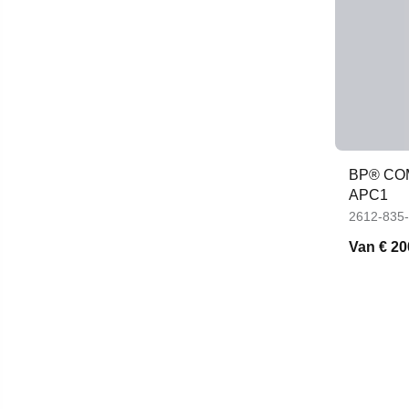
BP® CO
APC1
2612-835
Van
€ 20