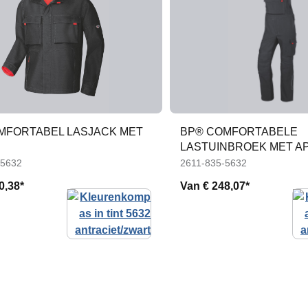
MFORTABEL LASJACK MET
BP® COMFORTABELE
LASTUINBROEK MET A
-5632
2611-835-5632
0,38*
Van
€ 248,07*