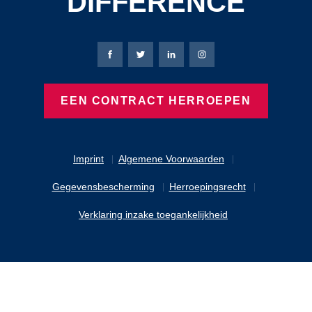
DIFFERENCE
Bierbaum-Proenen Facebook-pagina
Bierbaum-Proenen X-pagina
Bierbaum-Proenen LinkedIn
Bierbaum-Proenen Ins
EEN CONTRACT HERROEPEN
Imprint
Algemene Voorwaarden
Gegevensbescherming
Herroepingsrecht
Verklaring inzake toegankelijkheid