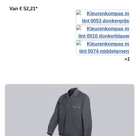
Van
€ 52,21*
+1