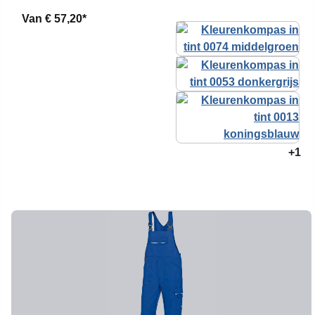
Van
€ 57,20*
+1