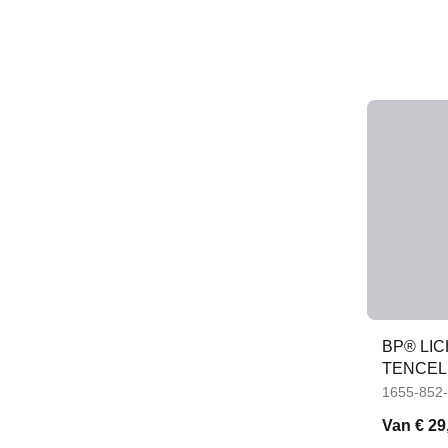
BP® LI
TENCEL
HEM
1655-852
Van
€ 29