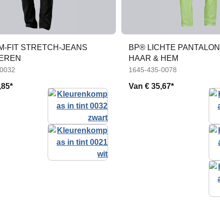
M-FIT STRETCH-JEANS
BP® LICHTE PANTALO
EREN
HAAR & HEM
-0032
1645-435-0078
,85*
Van
€ 35,67*