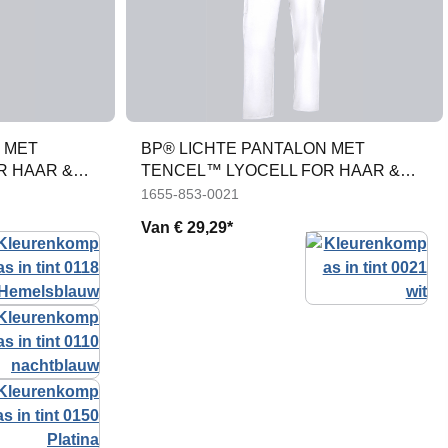
 MET
BP® LICHTE PANTALON MET
R HAAR &
TENCEL™ LYOCELL FOR HAAR &
HEM
1655-853-0021
Van
€ 29,29*