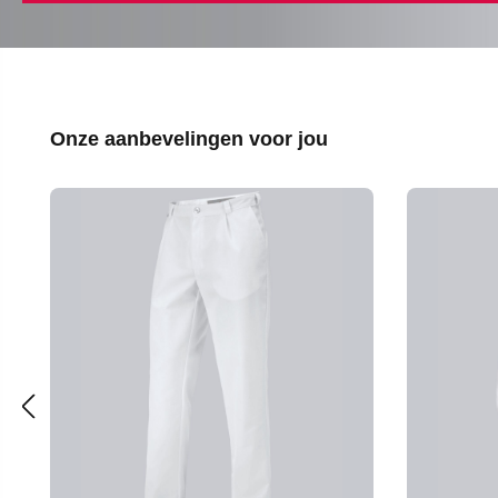
Productgalerij overslaan
Onze aanbevelingen voor jou