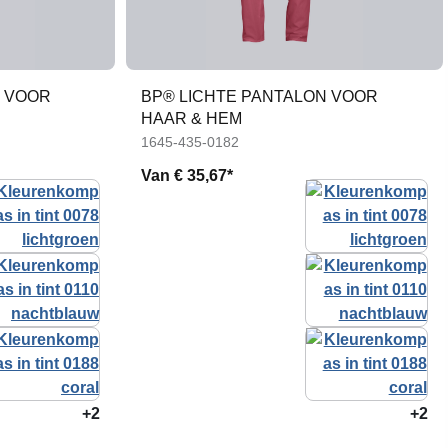
N VOOR
BP® LICHTE PANTALON VOOR
HAAR & HEM
1645-435-0182
Van
€ 35,67*
+2
+2