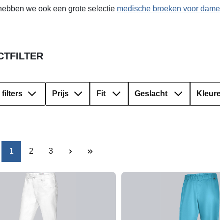
 hebben we ook een grote selectie
medische broeken voor dame
TFILTER
filters
Prijs
Fit
Geslacht
Kleur
Pagina
Pagina
Pagina
1
2
3