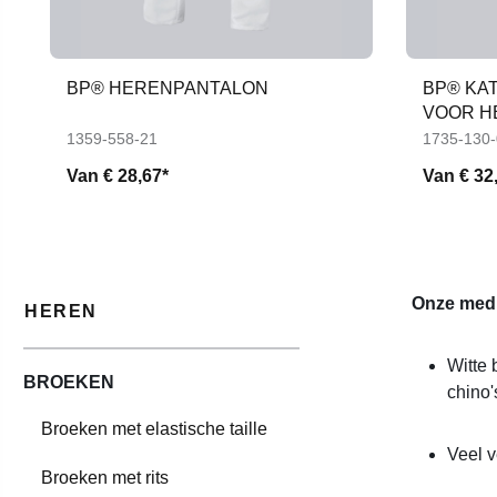
BP® HERENPANTALON
BP® KA
VOOR H
1359-558-21
1735-130
Van
€ 28,67*
Van
€ 32
Onze medi
HEREN
Witte 
BROEKEN
chino'
Broeken met elastische taille
Veel v
Broeken met rits