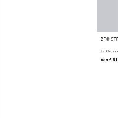
BP® ST
1733-677
Van
€ 61