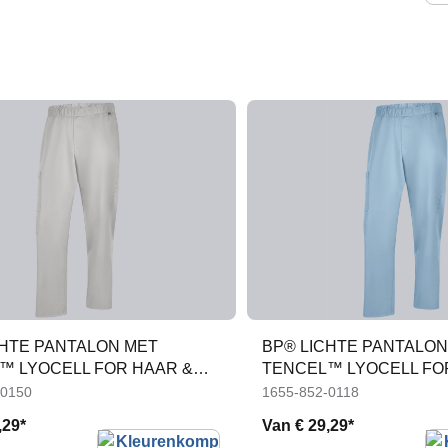
CHTE PANTALON MET
BP® LICHTE PANTALON
™ LYOCELL FOR HAAR &
TENCEL™ LYOCELL FO
HEM
-0150
1655-852-0118
,29*
Van
€ 29,29*