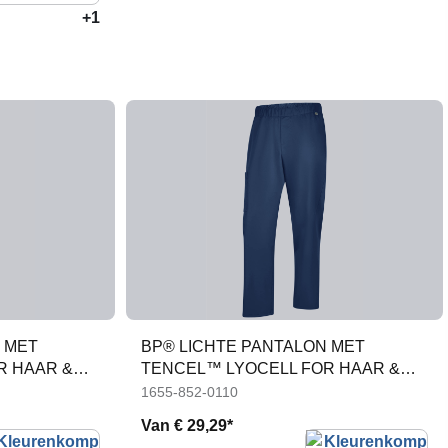
+1
 MET
BP® LICHTE PANTALON MET
R HAAR &
TENCEL™ LYOCELL FOR HAAR &
HEM
1655-852-0110
Van
€ 29,29*