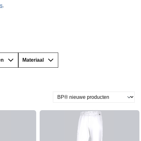
s
.
en
Materiaal