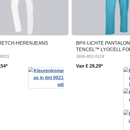
RETCH-HERENJEANS
BP® LICHTE PANTALON
TENCEL™ LYOCELL FO
HEM
-0021
1655-852-0119
,54*
Van
€ 29,29*