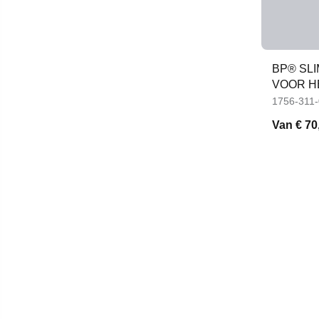
BP® SLI
VOOR H
1756-311
Van
€ 70