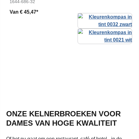
1644-686-32
Van
€ 45,47*
ONZE KELNERBROEKEN VOOR
DAMES VAN HOGE KWALITEIT
Of het nu gaat om een restaurant, café of hotel - in de