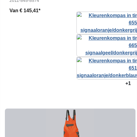
2011-845-8574
Van
€ 145,41*
+1