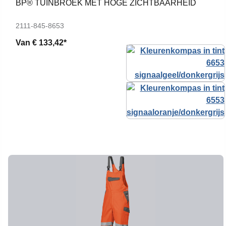
BP® TUINBROEK MET HOGE ZICHTBAARHEID
2111-845-8653
Van
€ 133,42*