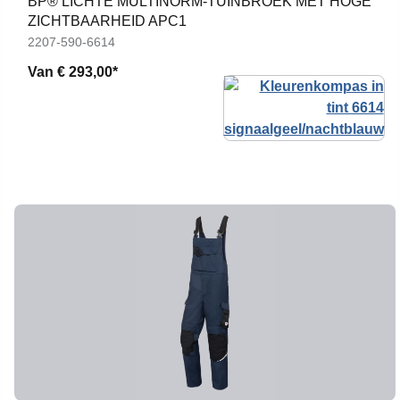
BP® LICHTE MULTINORM-TUINBROEK MET HOGE
ZICHTBAARHEID APC1
2207-590-6614
Van
€ 293,00*