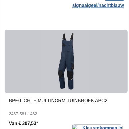
BP® LICHTE MULTINORM-TUINBROEK APC2
2437-581-1432
Van
€ 307,53*