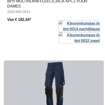
BP® MULTINORM-FLEECEJACK APC1 VOOR
DAMES
2423-860-0014
Van
€ 182,44*