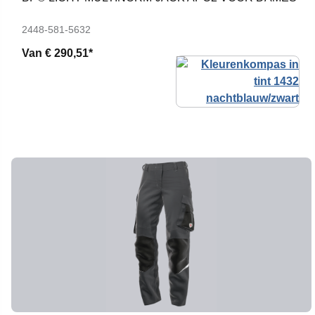
2448-581-5632
Van
€ 290,51*