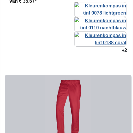
Van
€ 35,67*
+2