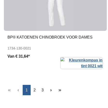
BP® KATOENEN CHINOBROEK VOOR DAMES
1734-130-0021
Van
€ 31,64*
Pagina
Pagina
Pagina
1
2
3