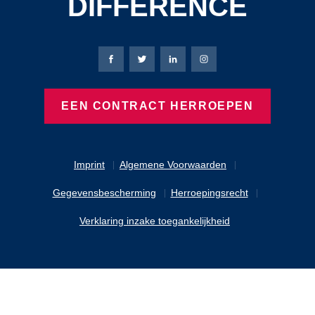
DIFFERENCE
Bierbaum-Proenen Facebook-pagina
Bierbaum-Proenen X-pagina
Bierbaum-Proenen LinkedIn
Bierbaum-Proenen Ins
EEN CONTRACT HERROEPEN
Imprint
Algemene Voorwaarden
Gegevensbescherming
Herroepingsrecht
Verklaring inzake toegankelijkheid