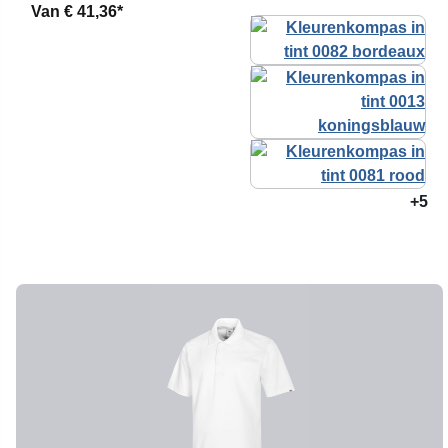
Van
€ 41,36*
+5