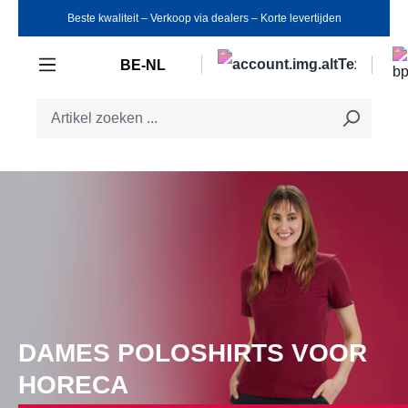
Beste kwaliteit ‒ Verkoop via dealers ‒ Korte levertijden
Ga naar de hoofdinhoud
BE-NL
DAMES POLOSHIRTS VOOR
HORECA