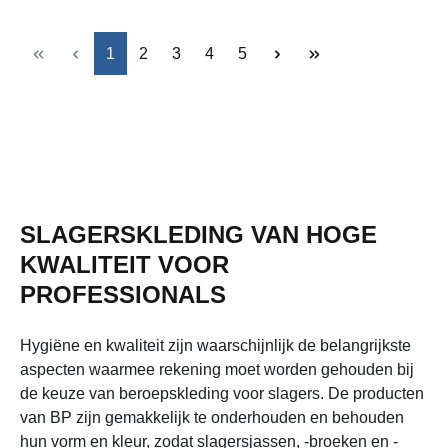
Pagina
Pagina
Pagina
Pagina
Pagina
1
2
3
4
5
SLAGERSKLEDING VAN HOGE
KWALITEIT VOOR
PROFESSIONALS
Hygiëne en kwaliteit zijn waarschijnlijk de belangrijkste
aspecten waarmee rekening moet worden gehouden bij
de keuze van beroepskleding voor slagers. De producten
van BP zijn gemakkelijk te onderhouden en behouden
hun vorm en kleur, zodat slagersjassen, -broeken en -