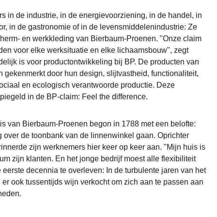
 in de industrie, in de energievoorziening, in de handel, in
or, in de gastronomie of in de levensmiddelenindustrie: Ze
cherm- en werkkleding van Bierbaum-Proenen. "Onze claim
ieden voor elke werksituatie en elke lichaamsbouw", zegt
delijk is voor productontwikkeling bij BP. De producten van
n gekenmerkt door hun design, slijtvastheid, functionaliteit,
ociaal en ecologisch verantwoorde productie. Deze
piegeld in de BP-claim: Feel the difference.
is van Bierbaum-Proenen begon in 1788 met een belofte:
g over de toonbank van de linnenwinkel gaan. Oprichter
nnerde zijn werknemers hier keer op keer aan. "Mijn huis is
m zijn klanten. En het jonge bedrijf moest alle flexibiliteit
 eerste decennia te overleven: In de turbulente jaren van het
er ook tussentijds wijn verkocht om zich aan te passen aan
heden.