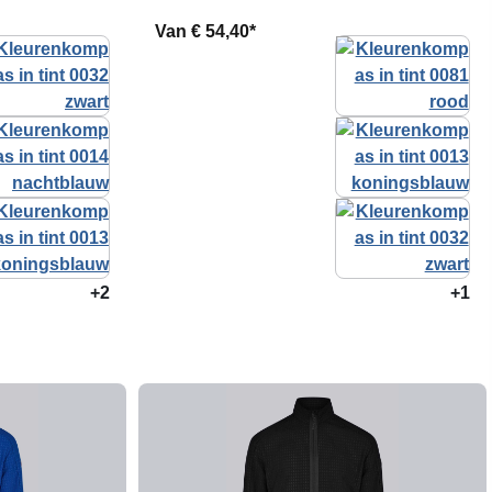
Van
€ 54,40*
+2
+1