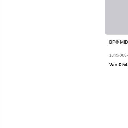
BP® MI
1849-006
Van
€ 54