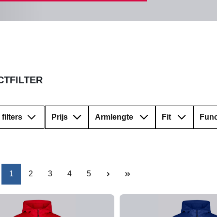
TFILTER
filters
Prijs
Armlengte
Fit
Func
Pagina
Pagina
Pagina
Pagina
Pagina
1
2
3
4
5