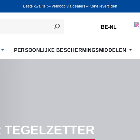
Beste kwaliteit ‒ Verkoop via dealers ‒ Korte levertijden
BE-NL
PERSOONLIJKE BESCHERMINGSMIDDELEN
 TEGELZETTER