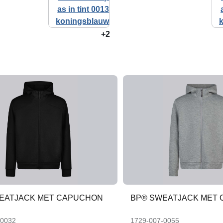
+2
EATJACK MET CAPUCHON
BP® SWEATJACK MET
-0032
1729-007-0055