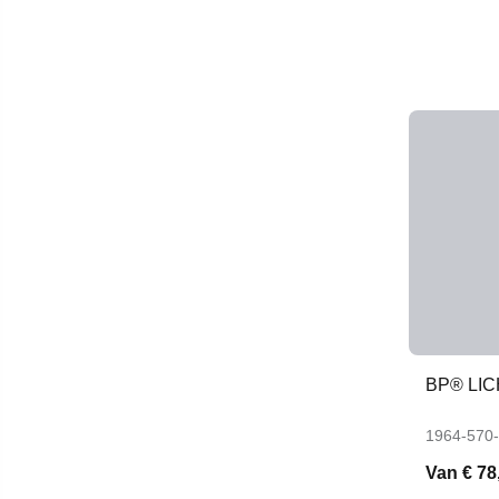
BP® LI
1964-570
Van
€ 78